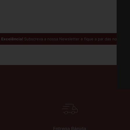
xcelência!
Subscreva a nossa Newsletter e fique a par das novidades 
Entrega Rápida