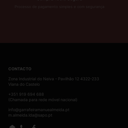
Processo de pagamento simples e com segurança
CONTACTO
Zona Industrial do Neiva - Pavilhão 12 4322-233
Viana do Castelo
+351 919 694 688
(Chamada para rede móvel nacional)
info@garrafeiramanuealmeida.pt
m.almeida.lda@sapo.pt