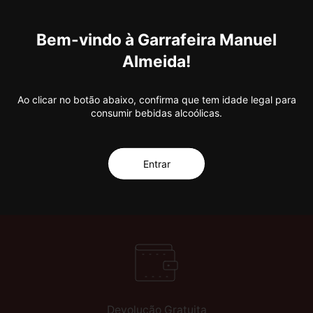
Bem-vindo à Garrafeira Manuel
Almeida!
e promoções.
30 Anos de Excelência!
Subscreva a nossa
Ao clicar no botão abaixo, confirma que tem idade legal para
consumir bebidas alcoólicas.
Entrar
Devolução Gratuita