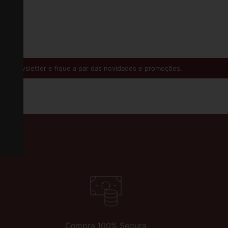
 Newsletter e fique a par das novidades e promoções.
3
Compra 100% Segura