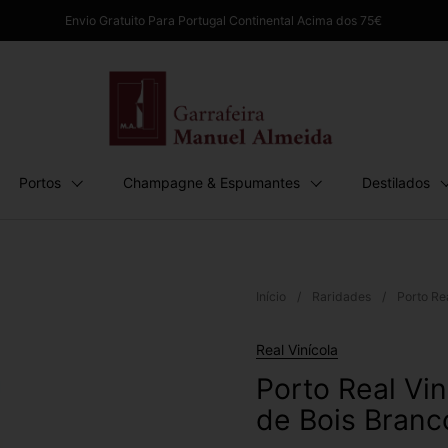
Envio Gratuito Para Portugal Continental Acima dos 75€
Portos
Champagne & Espumantes
Destilados
Início
/
Raridades
/
Porto Re
Real Vinícola
Porto Real Vin
de Bois Branc