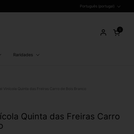
Idioma
Português (portugal)
0
Abrir carri
Raridades
al Vinícola Quinta das Freiras Carro de Bois Branco
ícola Quinta das Freiras Carro
o