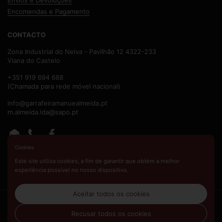
Encomendas e Pagamento
CONTACTO
Zona Industrial do Neiva - Pavilhão 12 4322-233
Viana do Castelo
+351 919 694 688
(Chamada para rede móvel nacional)
info@garrafeiramanuealmeida.pt
m.almeida.lda@sapo.pt
Email
Phone
Facebook
Cookies
Este site utiliza cookies, a fim de garantir que obtém a melhor
experiência possível no nosso dispositivo.
Aceitar todos os cookies
Direitos de Autor © 2026
Garrafeira Manuel Almeida
.
Com
tecnologia Shopify
Recusar todos os cookies