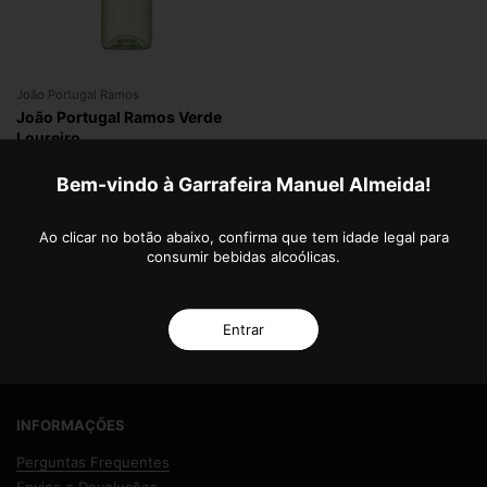
João Portugal Ramos
João Portugal Ramos Verde
Loureiro
€5,90
Bem-vindo à Garrafeira Manuel Almeida!
Ao clicar no botão abaixo, confirma que tem idade legal para
consumir bebidas alcoólicas.
GARRAFEIRA MANUEL ALMEIDA
Sobre Nós
Coleção Privada
Entrar
Contactos
Livro de Reclamações
INFORMAÇÕES
Perguntas Frequentes
Envios e Devoluções