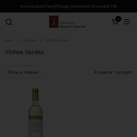
Ir para o conteúdo
Envio Gratuito Para Portugal Continental Acima dos 75€
0
Abrir carrinh
Abri
Início
/
Coleções
/
Vinhos Verdes
Vinhos Verdes
Filtrar e ordenar
A mostrar 1 produto