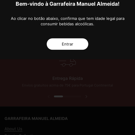
Bem-vindo à Garrafeira Manuel Almeida!
Ao clicar no botão abaixo, confirma que tem idade legal para
consumir bebidas alcoólicas.
 Anos de Excelência!
Subscreva a nossa Newsletter e fique a par das novidades 
Entrar
Entrega Rápida
Envios gratuitos acima de 75€ para Portugal Continental
Previous slide
Next slide
GARRAFEIRA MANUEL ALMEIDA
About Us