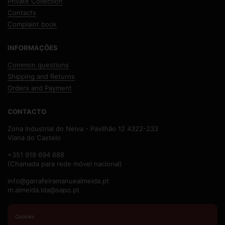
Private Collection
Contacts
Complaint book
INFORMAÇÕES
Common questions
Shipping and Returns
Orders and Payment
CONTACTO
Zona Industrial do Neiva - Pavilhão 12 4322-233
Viana do Castelo
+351 919 694 688
(Chamada para rede móvel nacional)
info@garrafeiramanuealmeida.pt
m.almeida.lda@sapo.pt
Email
Phone
Facebook
Cookies