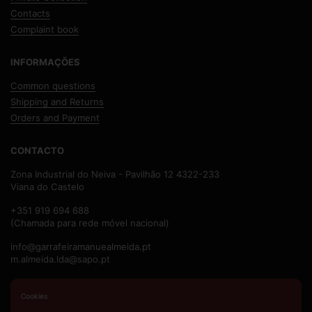
Contacts
Complaint book
INFORMAÇÕES
Common questions
Shipping and Returns
Orders and Payment
CONTACTO
Zona Industrial do Neiva - Pavilhão 12 4322-233
Viana do Castelo
+351 919 694 688
(Chamada para rede móvel nacional)
info@garrafeiramanuealmeida.pt
m.almeida.lda@sapo.pt
Email
Phone
Facebook
Cookies