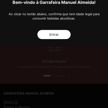
Bem-vindo à Garrafeira Manuel Almeida!
Ao clicar no botão abaixo, confirma que tem idade legal para
consumir bebidas alcoólicas.
 Anos de Excelência!
Subscreva a nossa Newsletter e fique a par das novidades 
Entrar
Entrega Rápida
Envios gratuitos acima de 75€ para Portugal Continental
Previous slide
Next slide
GARRAFEIRA MANUEL ALMEIDA
About Us
Private Collection