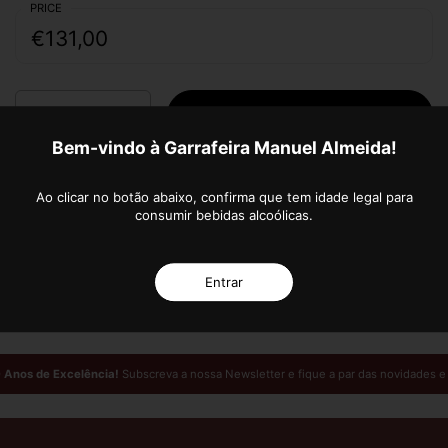
PRICE
€131,00
Quantity
ADD TO CART
Bem-vindo à Garrafeira Manuel Almeida!
Ao clicar no botão abaixo, confirma que tem idade legal para
consumir bebidas alcoólicas.
More payment options
Informações Adicionais do Produto
Entrar
 Anos de Excelência!
Subscreva a nossa Newsletter e fique a par das novidades e