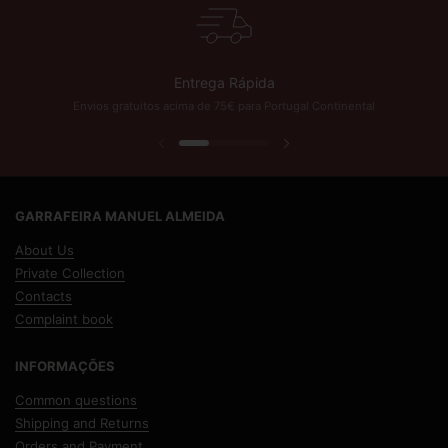
Entrega Rápida
Envios gratuitos acima de 75€ para Portugal Continental
Previous slide
Next slide
GARRAFEIRA MANUEL ALMEIDA
About Us
Private Collection
Contacts
Complaint book
INFORMAÇÕES
Common questions
Shipping and Returns
Orders and Payment