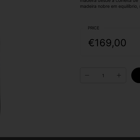
madeira desde a colheita de 
madeira nobre em equilíbrio,
PRICE
€169,00
Quantity