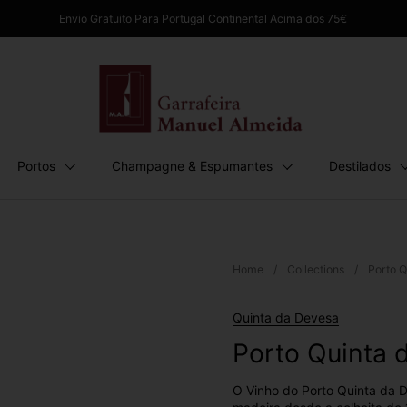
Envio Gratuito Para Portugal Continental Acima dos 75€
Portos
Champagne & Espumantes
Destilados
Home
/
Collections
/
Porto 
Quinta da Devesa
Porto Quinta 
O Vinho do Porto Quinta da 