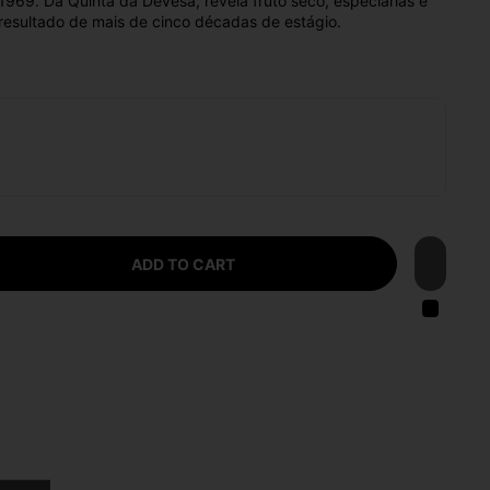
1969. Da Quinta da Devesa, revela fruto seco, especiarias e
 resultado de mais de cinco décadas de estágio.
ADD TO CART