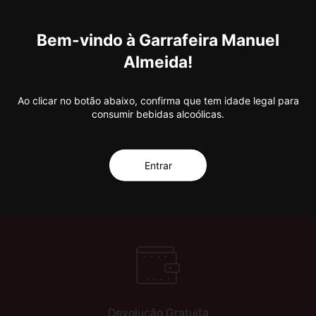
Bem-vindo à Garrafeira Manuel
Almeida!
e promoções.
30 Anos de Excelência!
Subscreva a nossa
Ao clicar no botão abaixo, confirma que tem idade legal para
consumir bebidas alcoólicas.
Entrar
Devolução Gratuita