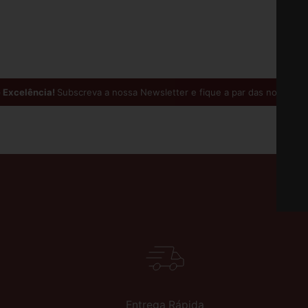
xcelência!
Subscreva a nossa Newsletter e fique a par das novidades 
Entrega Rápida