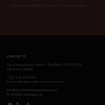
Processo de pagamento simples e com segurança
CONTACTO
Zona Industrial do Neiva - Pavilhão 12 4322-233
Viana do Castelo
+351 919 694 688
(Chamada para rede móvel nacional)
info@garrafeiramanuealmeida.pt
m.almeida.lda@sapo.pt