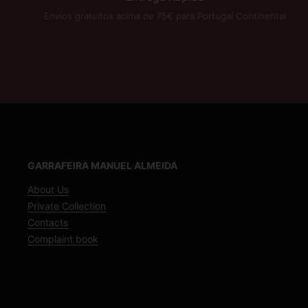
Envios gratuitos acima de 75€ para Portugal Continental
GARRAFEIRA MANUEL ALMEIDA
About Us
Private Collection
Contacts
Complaint book