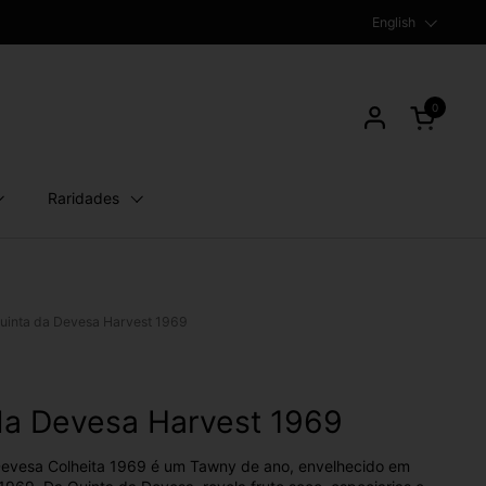
Language
English
0
Open cart
Raridades
Quinta da Devesa Harvest 1969
da Devesa Harvest 1969
Devesa Colheita 1969 é um Tawny de ano, envelhecido em