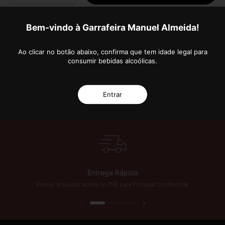
Bem-vindo à Garrafeira Manuel Almeida!
More payment options
Ao clicar no botão abaixo, confirma que tem idade legal para
consumir bebidas alcoólicas.
 Anos de Excelência!
Subscreva a nossa Newsletter e fique a par das novidades 
Entrar
Entrega Rápida
Envios gratuitos acima de 75€ para Portugal Continental
Previous slide
Next slide