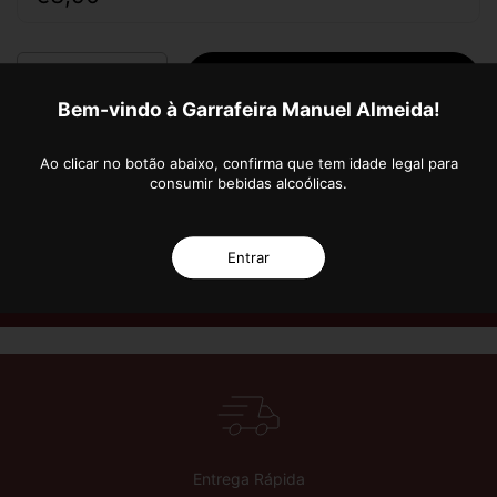
Quantity
ADD TO CART
Bem-vindo à Garrafeira Manuel Almeida!
Ao clicar no botão abaixo, confirma que tem idade legal para
consumir bebidas alcoólicas.
More payment options
Entrar
 Anos de Excelência!
Subscreva a nossa Newsletter e fique a par das novidades e
Entrega Rápida