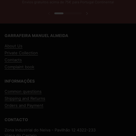
Envios gratuitos acima de 75€ para Portugal Continental
Previous slide
Next slide
GARRAFEIRA MANUEL ALMEIDA
About Us
Private Collection
Contacts
Complaint book
INFORMAÇÕES
Common questions
Shipping and Returns
Orders and Payment
CONTACTO
Zona Industrial do Neiva - Pavilhão 12 4322-233
Viana do Castelo