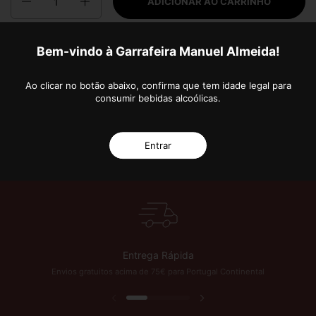
ADICIONAR AO CARRINHO
Bem-vindo à Garrafeira Manuel Almeida!
Mais opções de pagamento
Ao clicar no botão abaixo, confirma que tem idade legal para
consumir bebidas alcoólicas.
 Anos de Excelência!
Subscreva a nossa Newsletter e fique a par das novidades e
Entrar
Entrega Rápida
Envios gratuitos acima de 75€ para Portugal Continental
Slide anterior
Próximo slide